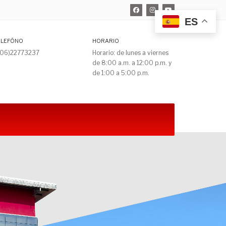
ES
ELEFÓNO
HORARIO
506)22773237
Horario: de lunes a viernes
de 8:00 a.m. a 12:00 p.m. y
de 1:00 a 5:00 p.m.