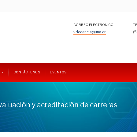
CORREO ELECTRÓNICO
T
vdocencia@una.cr
(
CONTÁCTENOS
EVENTOS
aluación y acreditación de carreras