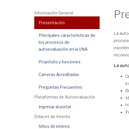
Pr
Información General
Presentación
La auto
Principales características de
procura
los procesos de
excelen
autoevaluación en la UNA
reconoci
Propósito y funciones
La auto
Carreras Acreditadas
O
e
Preguntas Frecuentes
R
Plataformas de Autoevaluación
I
H
Ingresar al portal
P
Enlaces de Interés
Sitios de intéres