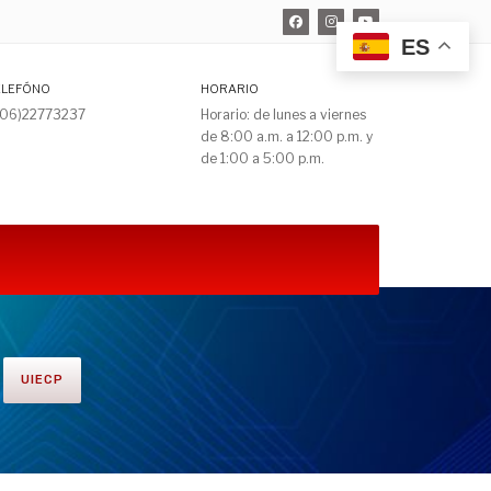
ES
ELEFÓNO
HORARIO
506)22773237
Horario: de lunes a viernes
de 8:00 a.m. a 12:00 p.m. y
de 1:00 a 5:00 p.m.
UIECP