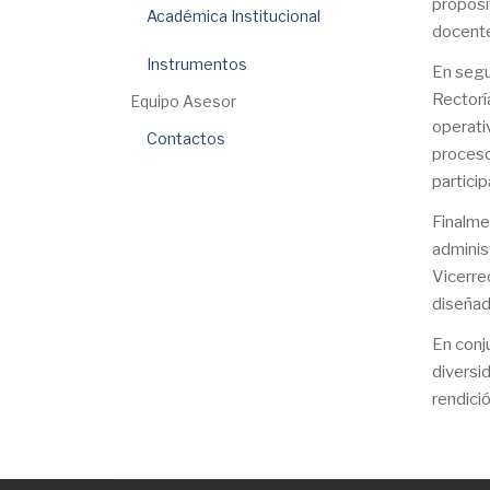
propósi
Académica Institucional
docent
Instrumentos
En segu
Rectorí
Equipo Asesor
operati
Contactos
proceso
partici
Finalme
adminis
Vicerre
diseñad
En conj
diversid
rendici