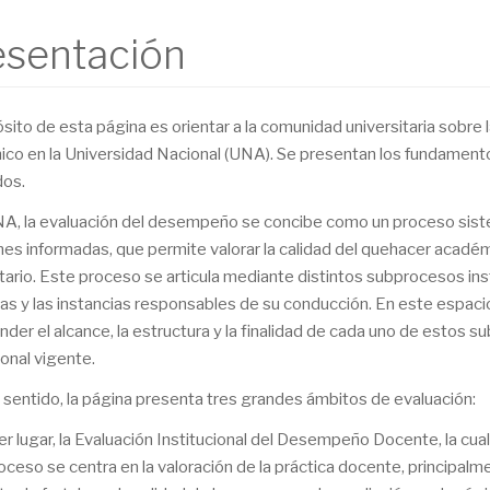
esentación
ósito de esta página es orientar a la comunidad universitaria sobr
co en la Universidad Nacional (UNA). Se presentan los fundamentos
dos.
NA, la evaluación del desempeño se concibe como un proceso sistem
nes informadas, que permite valorar la calidad del quehacer acadé
itario. Este proceso se articula mediante distintos subprocesos inst
as y las instancias responsables de su conducción. En este espaci
der el alcance, la estructura y la finalidad de cada uno de estos 
ional vigente.
 sentido, la página presenta tres grandes ámbitos de evaluación:
er lugar, la Evaluación Institucional del Desempeño Docente, la cua
oceso se centra en la valoración de la práctica docente, principalm