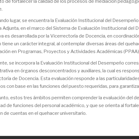
to de fortalecer la calidad de los procesos de mediación pedagógi
e.
ndo lugar, se encuentra la Evaluación Institucional del Desempeño 
a Adjunta, en el marco del Sistema de Evaluación Institucional d
va es desarrollada por la Vicerrectoría de Docencia, en coordinació
 tiene un carácter integral, al contemplar diversas áreas del queha
pación en Programas, Proyectos y Actividades Académicas (PPAA),
nte, se incorpora la Evaluación Institucional del Desempeño corr
trativa en órganos desconcentrados y auxiliares, la cual es responsa
ctoría de Docencia. Esta evaluación responde a las particularidade
os con base en las funciones del puesto requeridas, para garantizar
unto, estos tres ámbitos permiten comprender la evaluación del 
ad de funciones del personal académico, y que se orienta al fortalec
ón de cuentas en el quehacer universitario.