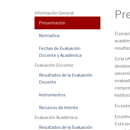
Pr
Información General
Presentación
El prop
Normativa
académi
resulta
Fechas de Evaluación
Docente y Académica
En la U
Evaluación Docente
decisio
univers
Resultados de la Evaluación
evaluad
Docente
compren
Instrumentos
instituc
En este
Recursos de interés
En prim
Evaluación Académica
Este pr
Resultados de la Evaluación