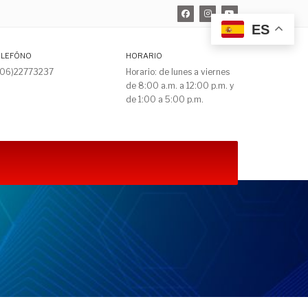
ES
ELEFÓNO
HORARIO
506)22773237
Horario: de lunes a viernes
de 8:00 a.m. a 12:00 p.m. y
de 1:00 a 5:00 p.m.