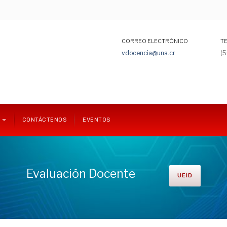
CORREO ELECTRÓNICO
T
vdocencia@una.cr
(
CONTÁCTENOS
EVENTOS
Evaluación Docente
UEID